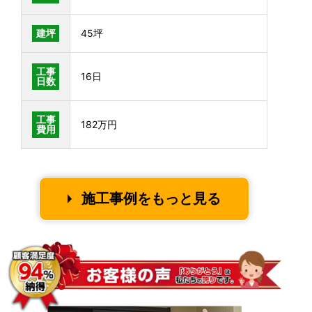
建坪
45坪
工事
16日
日数
工事
182万円
費用
施工事例をもっと見る