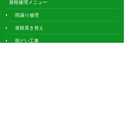
屋根修理メニュー
雨漏り修理
屋根葺き替え
雨どい工事
漆喰工事
屋根塗装
防水工事
屋根鈑金工事
天窓工事
外壁塗装
サイディング工事